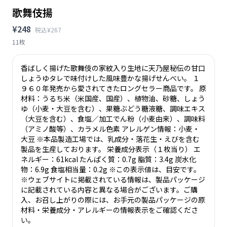
歌舞伎揚
¥248
税込¥267
11枚
香ばしく揚げた歌舞伎の家紋入り生地に天乃屋秘伝の甘口
しょうゆタレで味付けした風味豊かな揚げせんべい。 １
９６０年発売から愛されてきたロングセラー商品です。 原
材料：うるち米（米国産、国産）、植物油、砂糖、しょう
ゆ（小麦・大豆を含む）、果糖ぶどう糖液糖、調味エキス
（大豆を含む）、食塩／加工でん粉（小麦由来）、調味料
（アミノ酸等）、カラメル色素 アレルゲン情報：小麦・
大豆 ※本品製造工場では、乳成分・落花生・えびを含む
製品を生産しております。 栄養成分表示（１枚当り） エ
ネルギー：61kcal たんぱく質：0.7g 脂質：3.4g 炭水化
物：6.9g 食塩相当量：0.2g ※この表示値は、目安です。
※ウェブサイトに掲載されている情報は、製品パッケージ
に記載されている内容と異なる場合がございます。ご購
入、お召し上がりの際には、お手元の製品パッケージの原
材料・栄養成分・アレルギーの情報表示をご確認くださ
い。