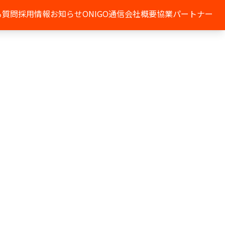
る質問
採用情報
お知らせ
ONIGO通信
会社概要
協業パートナー