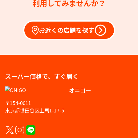
利用してみませんか？
お近くの店舗を探す
スーパー価格で、すぐ届く
オニゴー
〒154-0011
東京都世田谷区上馬1-17-5