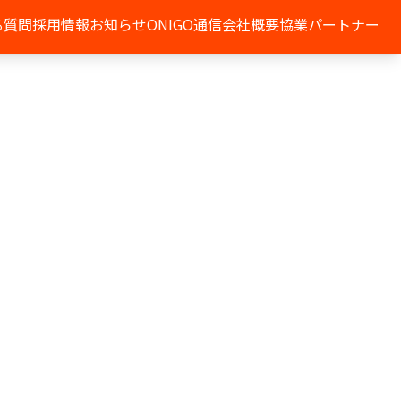
る質問
採用情報
お知らせ
ONIGO通信
会社概要
協業パートナー