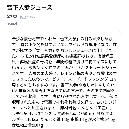
雪下人参ジュース
¥338
税込¥365
350ml
希少な豪雪地帯でとれた「雪下人参」の甘みが楽しめま
す。 雪の下で冬を越すことで、マイルドな風味となり、甘
さが極立つ「雪下人参」をおいしいジュースに仕上げまし
た。 レモンは広島県愛媛産の有機認証のもの、梅は埼玉
県・群馬県産の青梅を一年間砂糖で漬けて梅エキスにして
います。 飲みやすく自然の甘みが生きたストレートジュー
スです。 人参の果肉感と、レモンと梅の爽やかな酸味のす
っきりした味わいで、ゼリー、スープ、ドレッシングに応
用するのもおすすめです。 雪下人参(ゆきしたにんじん)と
は? ■新潟の豪雪地方ならではの方法で、雪の下で熟成を
してから収穫します。 春に収穫された人参は雪下へ、秋に
収穫されたものは雪室でそれぞれ熟成を経て、おいしいジ
ュースへと加工されます。 原材料名:にんじん（国産）、
レモン果汁、梅エキス 栄養成分 1本（350ml）当り エネ
ルギー:116kcal たんぱく質:1.8g 脂質:1.1g 炭水化物:24.5g
食塩相当量:0.07g