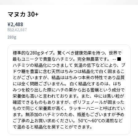
マヌカ 30+
¥2,488
税込¥2,687
280g
標準的な280gタイプ。驚くべき健康効果を持つ、世界で
最もユニークで貴重なハチミツ。完全無農薬です。 -- ■
ハチミツの結晶化につきまして 気温の低下などにより、ブ
ドウ糖を豊富に含む天然はちみつは結晶化で白く固まるこ
とがございますが、結晶ははちみつ本来の特性であり品質
には全く問題ございません。 白く結晶化するのは、はち
みつを絞り出した際にハチの巣から出る蜜蝋という成分で
栄養価も高いと言われております。また、中には黒い粒が
確認できるものもありますが、ポリフェノールが固まった
もので同じく栄養素が高く、ラッキーハニーと呼ばれてい
ます。無添加のハチミツのため、瓶差もございますが予め
ご了承の上お買い求めください。 50℃～60℃の湯煎など
で温めると結晶化を戻すことができます。