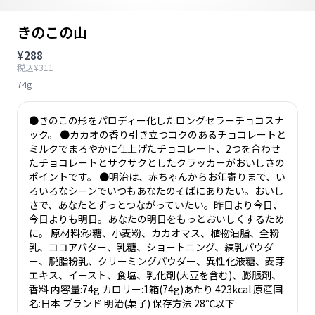
きのこの山
¥288
税込¥311
74g
●きのこの形をパロディー化したロングセラーチョコスナ
ック。 ●カカオの香り引き立つコクのあるチョコレートと
ミルクでまろやかに仕上げたチョコレート、2つを合わせ
たチョコレートとサクサクとしたクラッカーがおいしさの
ポイントです。 ●明治は、赤ちゃんからお年寄りまで、い
ろいろなシーンでいつもあなたのそばにありたい。おいし
さで、あなたとずっとつながっていたい。昨日より今日、
今日よりも明日。あなたの明日をもっとおいしくするため
に。 原材料:砂糖、小麦粉、カカオマス、植物油脂、全粉
乳、ココアバター、乳糖、ショートニング、練乳パウダ
ー、脱脂粉乳、クリーミングパウダー、異性化液糖、麦芽
エキス、イースト、食塩、乳化剤(大豆を含む)、膨脹剤、
香料 内容量:74g カロリー:1箱(74g)あたり 423kcal 原産国
名:日本 ブランド 明治(菓子) 保存方法 28℃以下