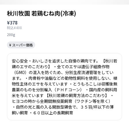
秋川牧園 若鶏むね肉(冷凍)
¥378
税込¥408
200g
¥ スーパー価格
安心安全・おいしさを追求した自慢の鶏肉です。 【秋川若
鶏のエサのこだわり】 ・全てのエサは遺伝子組換作物
（GMO）の混入を防ぐため、分別生産流通管理をしてい
ます。 ・肉骨粉や油脂などの動物性飼料を使用しない、植
物性主体のエサを与えています ・とうもろこしは収穫後無
農薬のものを分別輸入（ＰＨＦコーン） ・国内産の飼料用
米を与えています 【秋川若鶏の飼育方法のこだわり】 ・
ヒヨコの時から全期間無投薬飼育（ワクチン等を除く）
・自然の光と風の入る開放型鶏舎で、３５羽/坪以下の薄
飼い飼育 ・６０日以上の長期飼育