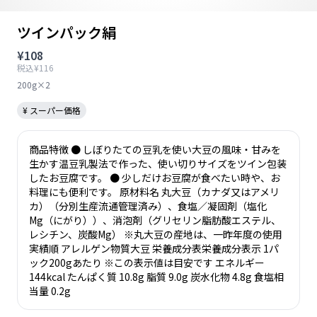
ツインパック絹
¥108
税込¥116
200g×2
¥ スーパー価格
商品特徴 ● しぼりたての豆乳を使い大豆の風味・甘みを
生かす温豆乳製法で作った、使い切りサイズをツイン包装
したお豆腐です。 ● 少しだけお豆腐が食べたい時や、お
料理にも便利です。 原材料名 丸大豆（カナダ又はアメリ
カ）（分別生産流通管理済み）、食塩／凝固剤（塩化
Mg（にがり））、消泡剤（グリセリン脂肪酸エステル、
レシチン、炭酸Mg） ※丸大豆の産地は、一昨年度の使用
実績順 アレルゲン物質大豆 栄養成分表栄養成分表示 1パ
ック200gあたり ※この表示値は目安です エネルギー
144kcal たんぱく質 10.8g 脂質 9.0g 炭水化物 4.8g 食塩相
当量 0.2g