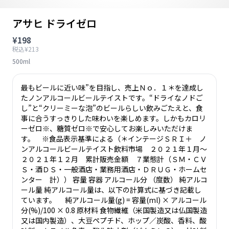
アサヒ ドライゼロ
¥198
税込¥213
500ml
最もビールに近い味”を目指し、売上Ｎｏ．１＊を達成し
たノンアルコールビールテイストです。“ドライなノドご
し”と“クリーミーな泡”のビールらしい飲みごたえと、食
事に合うすっきりした味わいを楽しめます。しかもカロリ
ーゼロ※、糖質ゼロ※で安心してお楽しみいただけま
す。 ※食品表示基準による（＊インテージＳＲＩ＋ ノ
ンアルコールビールテイスト飲料市場 ２０２１年１月～
２０２１年１２月 累計販売金額 ７業態計（ＳＭ・ＣＶ
Ｓ・酒ＤＳ・一般酒店・業務用酒店・ＤＲＵＧ・ホームセ
ンター 計）） 容量 容器 アルコール分 （度数） 純アルコ
ール量 純アルコール量は、以下の計算式に基づき記載し
ています。 純アルコール量(g) = 容量(ml) × アルコール
分(%)/100 × 0.8 原材料 食物繊維（米国製造又は仏国製造
又は国内製造）、大豆ペプチド、ホップ／炭酸、香料、酸