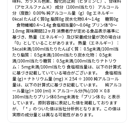
味料、カラメル色素、酸化防止剤（ビタミンＣ）、甘味料
（アセスルファムＫ） 成分（100ml当たり） アルコール
分（度数）0.00% 純アルコール量（g）0g エネルギー
0kcal たんぱく質0g 脂質0g 炭水化物0.4～1.4g 糖質0g
食物繊維0.4～1.4g 食塩相当量0～0.04g プリン体*0～
1.0mg 賞味期間12ヶ月 消費者庁が定める食品表示基準に
基づき、熱量（エネルギー）及び栄養成分量が次の場合は
「0」としていることがあります。 熱量（エネルギー）：
5kcal未満/100ml当たりたんぱく質： 0.5g未満/100ml当
たり脂質： 0.5g未満/100ml当たり炭水化物： 0.5g未
満/100ml当たり糖質： 0.5g未満/100ml当たりナトリウ
ム： 5mg未満/100ml当たり 食塩相当量は、以下の計算式
に基づき記載していている場合がございます。 食塩相当
量 (g) = ナトリウム量 (mg) × 2.54 ÷ 1000 純アルコール
量は、以下の計算式に基づき記載しています。 純アルコ
ール量(g) = 100 (ml) × アルコール分(%)/100 × 0.8
100ml当たりプリン体0.5mg未満を「プリン体 0」と表示
しています。 原則容器に表記した値を掲載しております
が、「 * 」のついた値は当社分析例となります。この値は
実際の成分量とは異なる可能性があります。