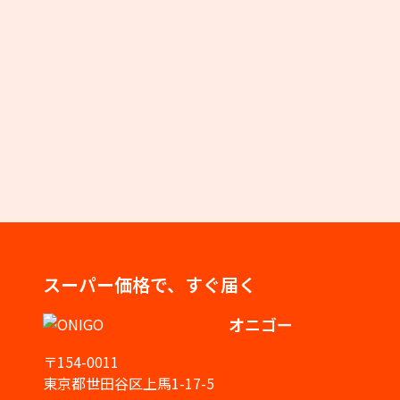
スーパー価格で、すぐ届く
オニゴー
〒154-0011
東京都世田谷区上馬1-17-5