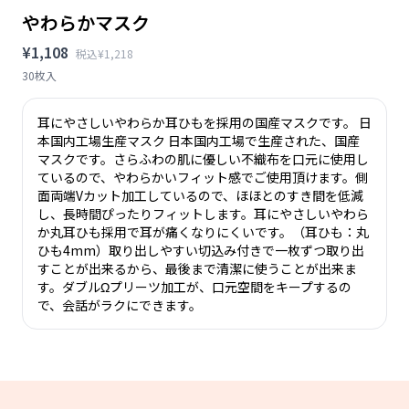
やわらかマスク
¥1,108
税込¥1,218
30枚入
耳にやさしいやわらか耳ひもを採用の国産マスクです。 日
本国内工場生産マスク 日本国内工場で生産された、国産
マスクです。さらふわの肌に優しい不織布を口元に使用し
ているので、やわらかいフィット感でご使用頂けます。側
面両端Vカット加工しているので、ほほとのすき間を低減
し、長時間ぴったりフィットします。耳にやさしいやわら
か丸耳ひも採用で耳が痛くなりにくいです。（耳ひも：丸
ひも4mm）取り出しやすい切込み付きで一枚ずつ取り出
すことが出来るから、最後まで清潔に使うことが出来ま
す。ダブルΩプリーツ加工が、口元空間をキープするの
で、会話がラクにできます。