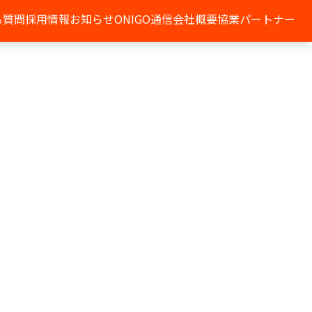
る質問
採用情報
お知らせ
ONIGO通信
会社概要
協業パートナー