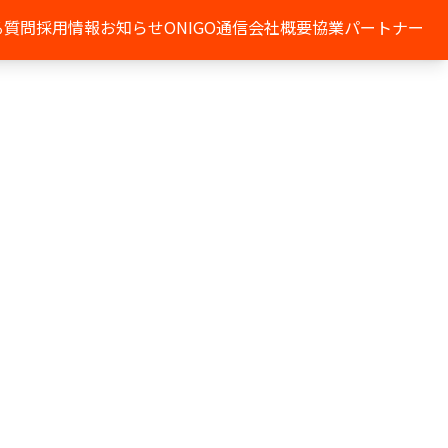
る質問
採用情報
お知らせ
ONIGO通信
会社概要
協業パートナー