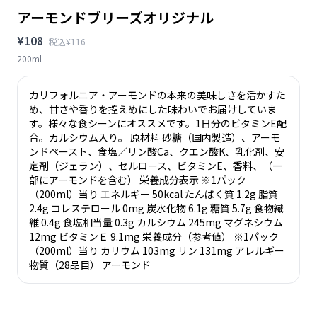
アーモンドブリーズオリジナル
¥108
税込¥116
200ml
カリフォルニア・アーモンドの本来の美味しさを活かすた
め、甘さや香りを控えめにした味わいでお届けしていま
す。様々な食シーンにオススメです。1日分のビタミンE配
合。カルシウム入り。 原材料 砂糖（国内製造）、アーモ
ンドペースト、食塩／リン酸Ca、クエン酸K、乳化剤、安
定剤（ジェラン）、セルロース、ビタミンE、香料、（一
部にアーモンドを含む） 栄養成分表示 ※1パック
（200ml）当り エネルギー 50kcal たんぱく質 1.2g 脂質
2.4g コレステロール 0mg 炭水化物 6.1g 糖質 5.7g 食物繊
維 0.4g 食塩相当量 0.3g カルシウム 245mg マグネシウム
12mg ビタミンＥ 9.1mg 栄養成分（参考値） ※1パック
（200ml）当り カリウム 103mg リン 131mg アレルギー
物質（28品目） アーモンド