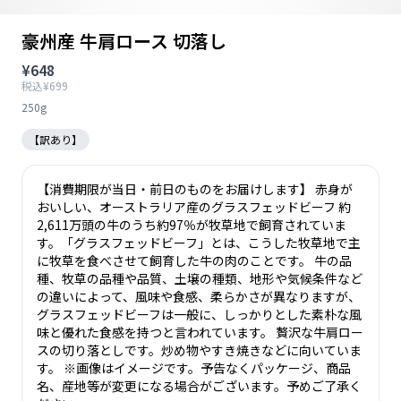
豪州産 牛肩ロース 切落し
¥648
税込¥699
250g
【訳あり】
【消費期限が当日・前日のものをお届けします】 赤身が
おいしい、オーストラリア産のグラスフェッドビーフ 約
2,611万頭の牛のうち約97％が牧草地で飼育されていま
す。「グラスフェッドビーフ」とは、こうした牧草地で主
に牧草を食べさせて飼育した牛の肉のことです。 牛の品
種、牧草の品種や品質、土壌の種類、地形や気候条件など
の違いによって、風味や食感、柔らかさが異なりますが、
グラスフェッドビーフは一般に、しっかりとした素朴な風
味と優れた食感を持つと言われています。 贅沢な牛肩ロー
スの切り落としです。炒め物やすき焼きなどに向いていま
す。 ※画像はイメージです。予告なくパッケージ、商品
名、産地等が変更になる場合がございます。予めご了承く