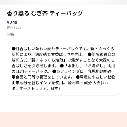
香り薫る むぎ茶 ティーバッグ
¥248
税込¥267
54袋
●甘香ばしい味わい麦茶ティーバッグです。新・ふっくら
焙煎により、濃度感と甘香ばしさを向上。 ●伊藤園独自の
焙煎方式「新・ふっくら焙煎」で焦がすことなく大麦の甘
香ばしさを引き出します。 ●「水出し」「お湯だし」両用
の1L用ティーバッグ。 ●カフェインゼロ。乳児用規格適
用食品と同等の管理をしています。 ●環境にやさしい植物
由来成分を含むインキを使用。 原材料・成分 大麦(カナ
ダ、オーストラリア、日本)