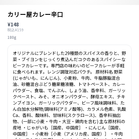
カリー屋カレー辛口
¥148
税込¥159
180g
オリジナルにブレンドした29種類のスパイスの香りと、野
菜・ブイヨンをじっくり煮込んだコクのあるスパイシーな
ビーフカレーです。専門店の味わいのビーフカレーが手軽
に食べられます。レンジ調理対応パウチ。 原材料名 野菜
(じゃがいも、にんじん)、小麦粉、牛肉、牛脂豚脂混合
油、砂糖混合ぶどう糖果糖液糖、トマトペースト、カレー
パウダー、食塩、でんぷん、しょう油、香辛料、ガーリッ
クペースト、みそ、オニオンパウダー、酵母エキス、チキ
ンブイヨン、ガーリックパウダー、ビーフ風味調味料、た
ん白加水分解物/調味料(アミノ酸等)、カラメル色素、乳酸
Ca、香料、酸味料、甘味料(スクラロース)、香辛料抽出
物、(一部に小麦・牛肉・大豆・鶏肉を含む) 主な原材料の
産地 ・じゃがいも［国産、中国産］ ・にんじん［国産、
中国産］ ・小麦粉［小麦（アメリカ産、国産）］ ・牛肉