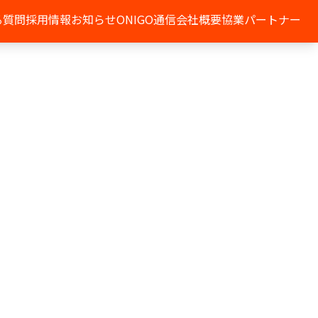
る質問
採用情報
お知らせ
ONIGO通信
会社概要
協業パートナー