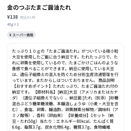
金のつぶたまご醤油たれ
¥138
税込¥149
40g×3
¥ スーパー価格
たっぷり１０ｇの「たまご醤油たれ」がついている極小粒
大豆を使用したご飯に合う納豆です。たれたっぷりで、た
れに卵黄を使用しているので、たまごかけごはんのような
食感で食べることができます。納豆に使用している大豆
は、遺伝子組換えの混入を防ぐため分別生産流通管理を行
っています。またからしはついておりません。 商品説明
【おすすめポイント】たれたっぷり、たまご醤油たれ付の
納豆です。 【原材料名】[納豆]大豆（アメリカまたはカナ
ダ）（遺伝子組換えでない）、納豆菌 [たれ（別添）]砂糖
混合ぶどう糖果糖液糖、本醸造しょうゆ（小麦・大豆を含
む）、食塩、卵黄、醸造酢、卵黄酵素分解物／調味料（ア
ミノ酸等）、香料（卵由来） 【栄養成分】1セット（納
豆・たれ50g）当たり：エネルギー80kcal、たんぱく質
6.6g、脂質3.7g、炭水化物6.4g、糖質3.7g、食物繊維