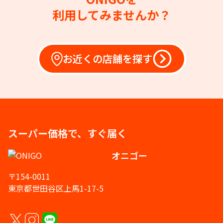
利用してみませんか？
お近くの店舗を探す
スーパー価格で、すぐ届く
オニゴー
〒154-0011
東京都世田谷区上馬1-17-5