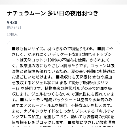
ナチュラムーン 多い日の夜用羽つき
¥438
税込¥481
10個入
■最も長いサイズ。羽つきなので寝返りもOK。 ■肌にや
さしく、かぶれにくい デリケートな肌に触れるトップシ
ートは天然コットン100％の不織布を使用。かぶれにく
く、敏感肌の方にもやさしい肌あたりです。コットンは吸
湿性と通気性も優れているため、夏の暑い時期にも快適に
お過ごしいただけます。 ■吸収材も天然素材 水分や経血
を吸収するとジェル状に固まる『高分子吸収材(ポリマ
ー)』を使用せず、植物由来の綿状パルプのみで経血を吸
収します。ジェルをつくらないので通気性にも優れていま
す。 ■ムレ・モレ軽減 バックシートは空気や水蒸気のみ
通すエアスルーフィルムを採用。不快なムレを抑えます。
また、ナプキンのサイドをしっかりプレスする『キルティ
ングプレス加工』を施しており、動いても装着時の形状を
保ち横モレをブロックします。 ■環境にやさしい酸素漂白