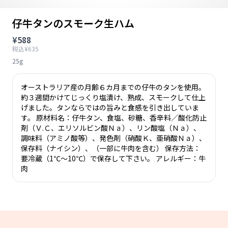
仔牛タンのスモーク生ハム
¥588
税込¥635
25g
オーストラリア産の月齢６カ月までの仔牛のタンを使用。
約３週間かけてじっくり塩漬け、熟成、スモークして仕上
げました。タンならではの旨みと食感を引き出していま
す。 原材料名：仔牛タン、食塩、砂糖、香辛料／酸化防止
剤（Ｖ.Ｃ、エリソルビン酸Ｎａ）、リン酸塩（Ｎａ）、
調味料（アミノ酸等）、発色剤（硝酸Ｋ、亜硝酸Ｎａ）、
保存料（ナイシン）、（一部に牛肉を含む） 保存方法：
要冷蔵（1℃～10℃）で保存して下さい。 アレルギー：牛
肉