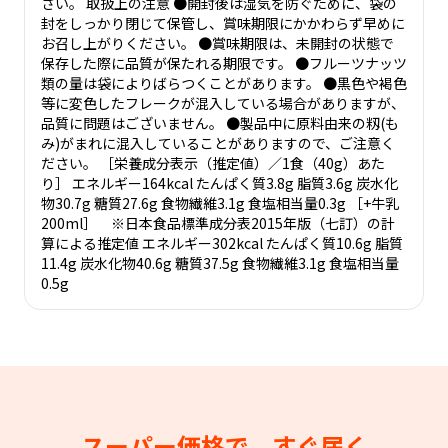
さい。 取扱上の注意 ●開封後は湿気を防ぐために、袋の
封をしっかり閉じて保管し、賞味期限にかかわらず早めに
お召し上がりください。 ●賞味期限は、未開封の状態で
保存した際に品質が保たれる期限です。 ●フルーツナッツ
類の量は袋によりばらつくことがあります。 ●黒色や褐色
等に変色したフレークが混入している場合がありますが、
品質に問題はございません。 ●製品中に原料由来の籾(も
み)がまれに混入していることがありますので、ご注意く
ださい。 ［栄養成分表示（推定値）／1食（40g）あた
り］ エネルギー164kcal たんぱく質3.8g 脂質3.6g 炭水化
物30.7g 糖質27.6g 食物繊維3.1g 食塩相当量0.3g ［+牛乳
200ml］ ※日本食品標準成分表2015年版（七訂）の計
算による推定値 エネルギー302kcal たんぱく質10.6g 脂質
11.4g 炭水化物40.6g 糖質37.5g 食物繊維3.1g 食塩相当量
0.5g
スーパー価格で、すぐ届く