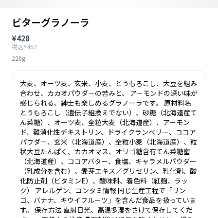
ビターグラノーラ
¥428
税込¥462
220g
大麦、オーツ麦、玄米、小麦、とうもろこし、大豆を組み
合わせ、カカオパウダーの苦みと、 アーモンドの深い味が
感じられる、紳士も楽しめるグラノーラです。 原材料名
とうもろこし（遺伝子組換えでない）、砂糖（北海道産て
ん菜糖）、オーツ麦、全粒大麦（北海道産）、アーモン
ド、難消化性デキストリン、ドライクランベリー、ココア
パウダー、玄米（北海道産）、全粒小麦（北海道産）、粒
状大豆たんぱく、カカオマス、オリゴ糖含有てん菜糖蜜
（北海道産）、ココアバター、食塩、キャラメルパウダー
（乳成分を含む）、麦芽エキス／グリセリン、乳化剤、酸
化防止剤（ビタミンE）、酸味料、着色料（紅麹、ラッ
ク） アレルゲン、コンタミ情報 同じ生産工程で「リン
ゴ、バナナ、キウイフルーツ」を含んだ食品を扱っていま
す。 保存方法 直射日光、高温多湿をさけて保存してくだ