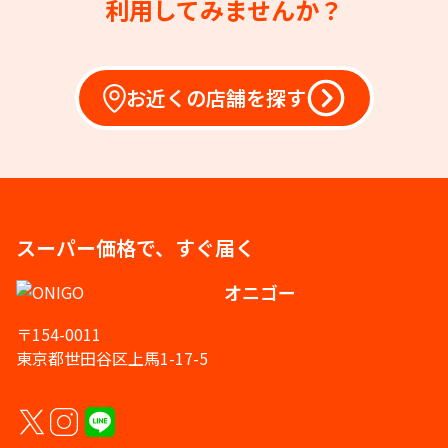
利用してみませんか？
お近くの店舗を探す
スーパー価格で、すぐ届く
オニゴー
〒154-0011
東京都世田谷区上馬1-17-5