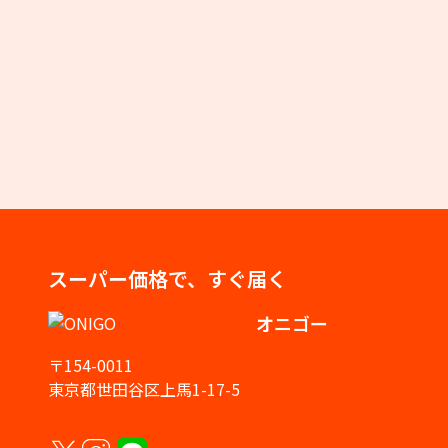
スーパー価格で、すぐ届く
オニゴー
〒154-0011
東京都世田谷区上馬1-17-5