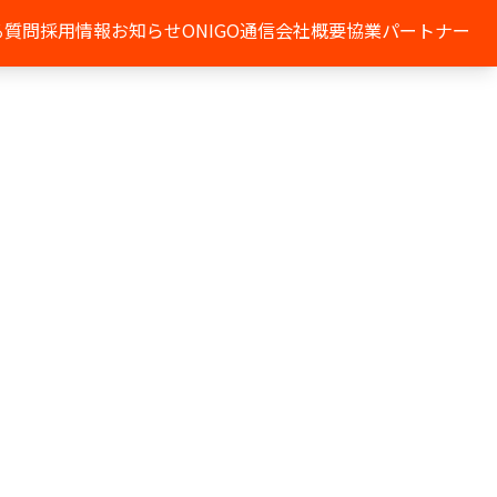
る質問
採用情報
お知らせ
ONIGO通信
会社概要
協業パートナー