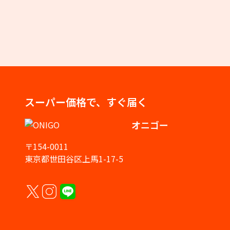
スーパー価格で、すぐ届く
オニゴー
〒154-0011
東京都世田谷区上馬1-17-5