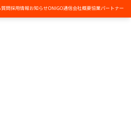
る質問
採用情報
お知らせ
ONIGO通信
会社概要
協業パートナー