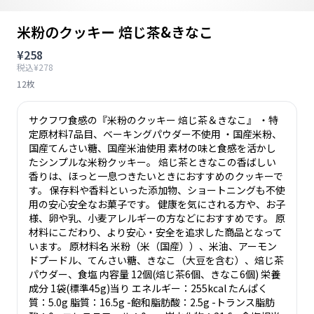
米粉のクッキー 焙じ茶&きなこ
¥258
税込¥278
12枚
サクフワ食感の『米粉のクッキー 焙じ茶＆きなこ』 ・特
定原材料7品目、ベーキングパウダー不使用 ・国産米粉、
国産てんさい糖、国産米油使用 素材の味と食感を活かし
たシンプルな米粉クッキー。 焙じ茶ときなこの香ばしい
香りは、ほっと一息つきたいときにおすすめのクッキーで
す。 保存料や香料といった添加物、ショートニングも不使
用の安心安全なお菓子です。 健康を気にされる方や、お子
様、卵や乳、小麦アレルギーの方などにおすすめです。 原
材料にこだわり、より安心・安全を追求した商品となって
います。 原材料名 米粉（米（国産））、米油、アーモン
ドプードル、てんさい糖、きなこ（大豆を含む）、焙じ茶
パウダー、食塩 内容量 12個(焙じ茶6個、きなこ6個) 栄養
成分 1袋(標準45g)当り エネルギー：255kcal たんぱく
質：5.0g 脂質：16.5g -飽和脂肪酸：2.5g -トランス脂肪