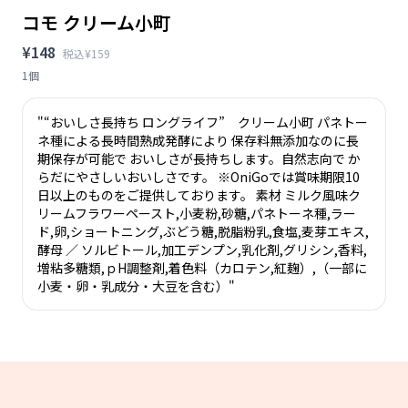
コモ クリーム小町
¥148
税込¥159
1個
"“おいしさ長持ち ロングライフ” クリーム小町 パネトー
ネ種による長時間熟成発酵により 保存料無添加なのに長
期保存が可能で おいしさが長持ちします。自然志向で か
らだにやさしいおいしさです。 ※OniGoでは賞味期限10
日以上のものをご提供しております。 素材 ミルク風味ク
リームフラワーペースト,小麦粉,砂糖,パネトーネ種,ラー
ド,卵,ショートニング,ぶどう糖,脱脂粉乳,食塩,麦芽エキス,
酵母 ／ ソルビトール,加工デンプン,乳化剤,グリシン,香料,
増粘多糖類,ｐH調整剤,着色料（カロテン,紅麹）,（一部に
小麦・卵・乳成分・大豆を含む）"