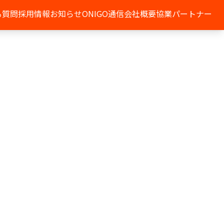
る質問
採用情報
お知らせ
ONIGO通信
会社概要
協業パートナー