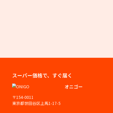
スーパー価格で、すぐ届く
オニゴー
〒154-0011
東京都世田谷区上馬1-17-5