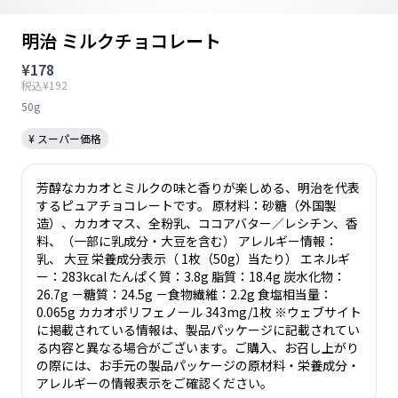
明治 ミルクチョコレート
¥178
税込¥192
50g
¥ スーパー価格
芳醇なカカオとミルクの味と香りが楽しめる、明治を代表
するピュアチョコレートです。 原材料：砂糖（外国製
造）、カカオマス、全粉乳、ココアバター／レシチン、香
料、（一部に乳成分・大豆を含む） アレルギー情報：
乳、 大豆 栄養成分表示（ 1枚（50g）当たり） エネルギ
ー：283kcal たんぱく質：3.8g 脂質：18.4g 炭水化物：
26.7g －糖質：24.5g －食物繊維：2.2g 食塩相当量：
0.065g カカオポリフェノール 343mg/1枚 ※ウェブサイト
に掲載されている情報は、製品パッケージに記載されてい
る内容と異なる場合がございます。ご購入、お召し上がり
の際には、お手元の製品パッケージの原材料・栄養成分・
アレルギーの情報表示をご確認ください。