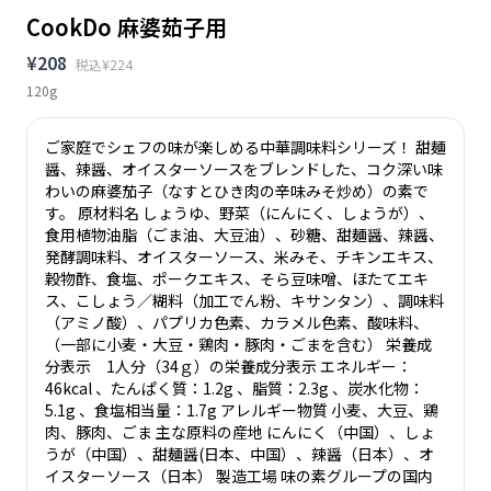
CookDo 麻婆茹子用
¥208
税込¥224
120g
ご家庭でシェフの味が楽しめる中華調味料シリーズ！ 甜麺
醤、辣醤、オイスターソースをブレンドした、コク深い味
わいの麻婆茄子（なすとひき肉の辛味みそ炒め）の素で
す。 原材料名 しょうゆ、野菜（にんにく、しょうが）、
食用植物油脂（ごま油、大豆油）、砂糖、甜麺醤、辣醤、
発酵調味料、オイスターソース、米みそ、チキンエキス、
穀物酢、食塩、ポークエキス、そら豆味噌、ほたてエキ
ス、こしょう／糊料（加工でん粉、キサンタン）、調味料
（アミノ酸）、パプリカ色素、カラメル色素、酸味料、
（一部に小麦・大豆・鶏肉・豚肉・ごまを含む） 栄養成
分表示 1人分（34ｇ）の栄養成分表示 エネルギー：
46kcal 、たんぱく質：1.2g 、脂質：2.3g 、炭水化物：
5.1g 、食塩相当量：1.7g アレルギー物質 小麦、大豆、鶏
肉、豚肉、ごま 主な原料の産地 にんにく（中国）、しょ
うが（中国）、甜麺醤(日本、中国）、辣醤（日本）、オ
イスターソース（日本） 製造工場 味の素グループの国内