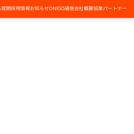
る質問
採用情報
お知らせ
ONIGO通信
会社概要
協業パートナー