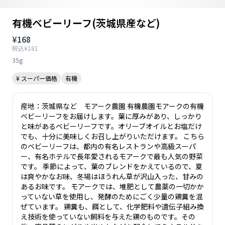
有機ベビーリーフ(茨城県産など)
¥168
税込¥181
35g
¥ スーパー価格
有機
産地：茨城県など モアーク農園 有機農園モアークの有機
ベビーリーフをお届けします。葉に厚みがあり、しっかり
と味があるベビーリーフです。オリーブオイルとお塩だけ
でも、十分に美味しくお召し上がりいただけます。 こちら
のベビーリーフは、都内の有名レストランや高級スーパ
ー、有名ホテルで長年愛されるモアークで最も人気の野菜
です。 季節によって、葉のブレンドをかえているので、夏
は爽やかなお味、冬場はほうれん草が沢山入った、甘みの
あるお味です。 モアークでは、堆肥として農薬の一切かか
っていない草を使用し、発酵のためにごく少量の鶏糞を混
ぜています。 鶏糞も、餌として、化学肥料や遺伝子組み換
え技術を使っていない飼料を与えた鶏のものです。その