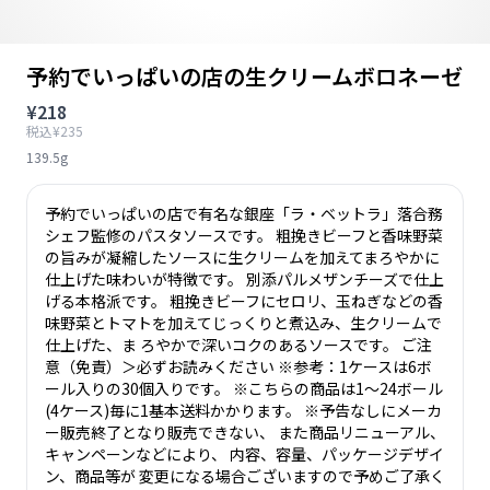
予約でいっぱいの店の生クリームボロネーゼ
¥218
税込¥235
139.5g
予約でいっぱいの店で有名な銀座「ラ・ベットラ」落合務
シェフ監修のパスタソースです。 粗挽きビーフと香味野菜
の旨みが凝縮したソースに生クリームを加えてまろやかに
仕上げた味わいが特徴です。 別添パルメザンチーズで仕上
げる本格派です。 粗挽きビーフにセロリ、玉ねぎなどの香
味野菜とトマトを加えてじっくりと煮込み、生クリームで
仕上げた、ま ろやかで深いコクのあるソースです。 ご注
意（免責）＞必ずお読みください ※参考：1ケースは6ボ
ール入りの30個入りです。 ※こちらの商品は1～24ボール
(4ケース)毎に1基本送料かかります。 ※予告なしにメーカ
ー販売終了となり販売できない、 また商品リニューアル、
キャンペーンなどにより、 内容、容量、パッケージデザイ
ン、商品等が 変更になる場合ございますので予めご了承く