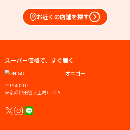
お近くの店舗を探す
スーパー価格で、すぐ届く
オニゴー
〒154-0011
東京都世田谷区上馬1-17-5