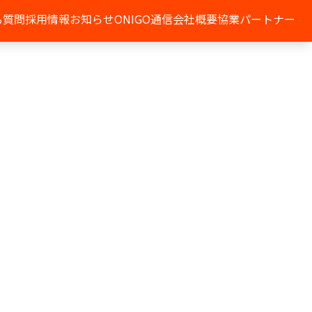
る質問
採用情報
お知らせ
ONIGO通信
会社概要
協業パートナー