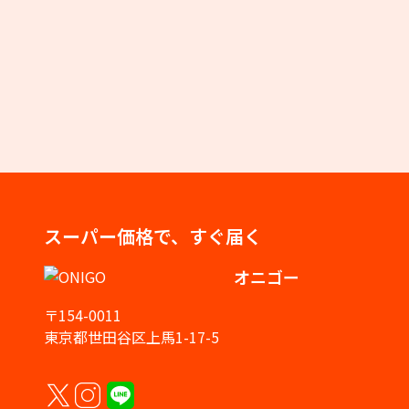
スーパー価格で、すぐ届く
オニゴー
〒154-0011
東京都世田谷区上馬1-17-5