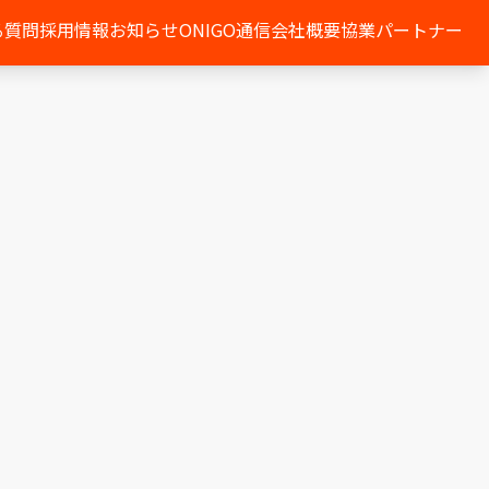
る質問
採用情報
お知らせ
ONIGO通信
会社概要
協業パートナー