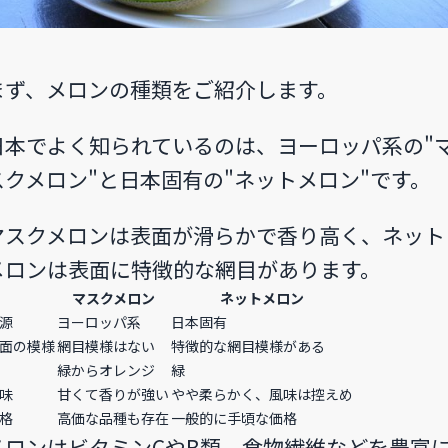
まず、メロンの種類をご紹介します。
日本でよく知られているのは、ヨーロッパ系の"
スクメロン"と日本固有の"ネットメロン"です。
マスクメロンは表面が滑らかで香り高く、ネット
メロンは表面に特徴的な網目があります。
マスクメロン
ネットメロン
源
ヨーロッパ系
日本固有
面の模様
網目模様はない
特徴的な網目模様がある
緑からオレンジ
緑
味
甘くて香りが強い
やや柔らかく、風味は控えめ
格
高価な品種も存在
一般的に手頃な価格
メロンはビタミンCやB類、食物繊維などを豊富