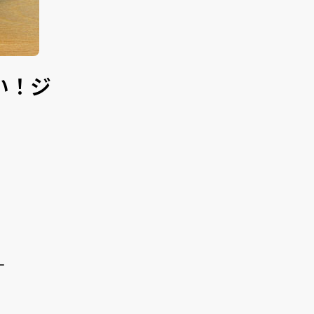
い！ジ
ー