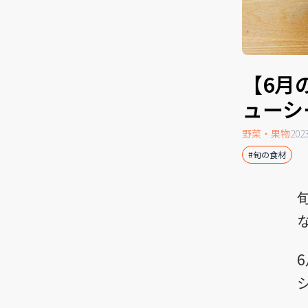
【6月
ューシ
野菜・果物
20
#旬の食材