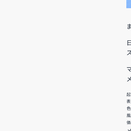
起
表
色
風
価