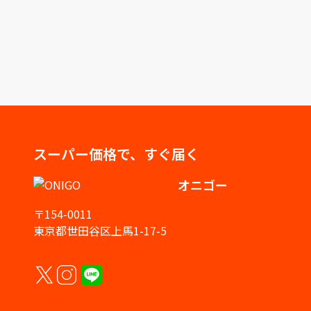
スーパー価格で、すぐ届く
オニゴー
〒154-0011
東京都世田谷区上馬1-17-5