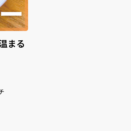
温まる
チ