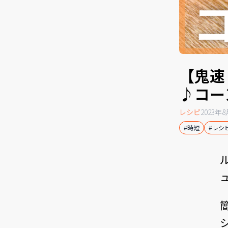
【鬼速
♪コー
レシピ
2023年
#時短
#レシ