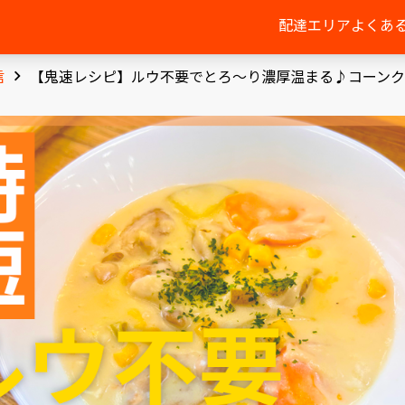
配達エリア
よくあ
信
【鬼速レシピ】ルウ不要でとろ〜り濃厚温まる♪コーンク