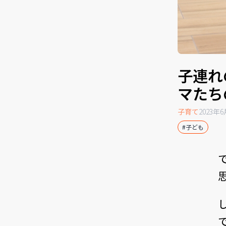
子連れ
マたち
子育て
2023年
#子ども