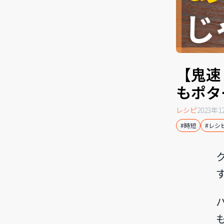
【鬼速
もポタ
レシピ
2023年1
#時短
#レシ