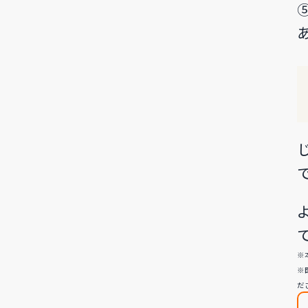
※
※
だ