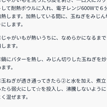
トして耐熱ボウルに入れ、電子レンジ600Wで６
加熱します。加熱している間に、玉ねぎをみじん
りにします。
②じゃがいもが熱いうちに、なめらかになるまで
潰します。
③鍋にバターを熱し、みじん切りした玉ねぎを炒
めます。
④玉ねぎが透き通ってきたら②と水を加え、煮立
ったら弱火にして☆を投入し、沸騰しないように
よく混ぜます。