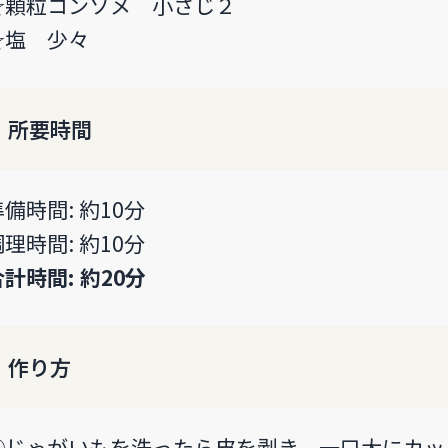
☆顆粒コンソメ 小さじ２
☆塩 少々
所要時間
準備時間: 約10分
調理時間: 約10分
合計時間: 約20分
作り方
①じゃがいもを洗ったら皮を剥き、一口大にカッ