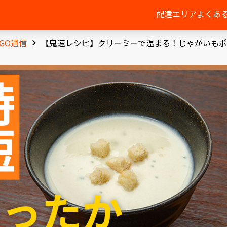
配達エリア
よくあ
IGO通信
【鬼速レシピ】クリーミーで温まる！じゃがいもポ