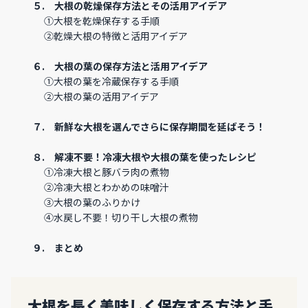
５.
大根の乾燥保存方法とその活用アイデア
①
大根を乾燥保存する手順
②
乾燥大根の特徴と活用アイデア
６.
大根の葉の保存方法と活用アイデア
①
大根の葉を冷蔵保存する手順
②
大根の葉の活用アイデア
７.
新鮮な大根を選んでさらに保存期間を延ばそう！
８.
解凍不要！冷凍大根や大根の葉を使ったレシピ
①
冷凍大根と豚バラ肉の煮物
②
冷凍大根とわかめの味噌汁
③
大根の葉のふりかけ
④
水戻し不要！切り干し大根の煮物
９.
まとめ
大根を長く美味しく保存する方法と手