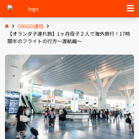
ONIGO通信
【オランダ子連れ旅】1ヶ月母子２人で海外旅行！17時
間半のフライトの行方〜渡航編〜