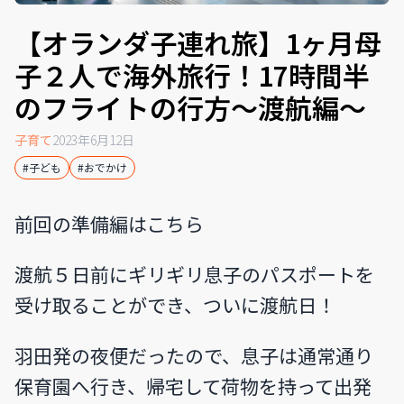
【オランダ子連れ旅】1ヶ月母
子２人で海外旅行！17時間半
のフライトの行方〜渡航編〜
子育て
2023年6月12日
#子ども
#おでかけ
前回の
準備編はこちら
渡航５日前にギリギリ息子のパスポートを
受け取ることができ、ついに渡航日！
羽田発の夜便だったので、息子は通常通り
保育園へ行き、帰宅して荷物を持って出発