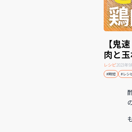
【鬼速
肉と玉
レシピ
2023年
#時短
#レシ