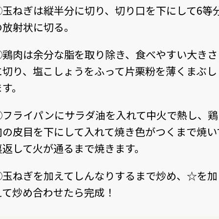
①
玉ねぎは縦半分に切り、切り口を下にして6等
の放射状に切る。
②鶏肉は余分な脂を取り除き、食べやすい大きさ
に切り、塩こしょうをふって片栗粉を薄くまぶし
ます。
③フライパンにサラダ油を入れて中火で熱し、鶏
肉の皮目を下にして入れて焼き色がつくまで焼い
裏返して火が通るまで焼きます。
④玉ねぎを加えてしんなりするまで炒め、☆を加
えて炒め合わせたら完成！