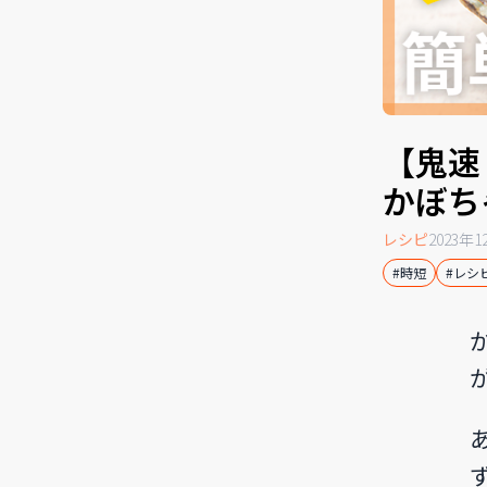
【鬼速
かぼち
レシピ
2023年
#時短
#レシ