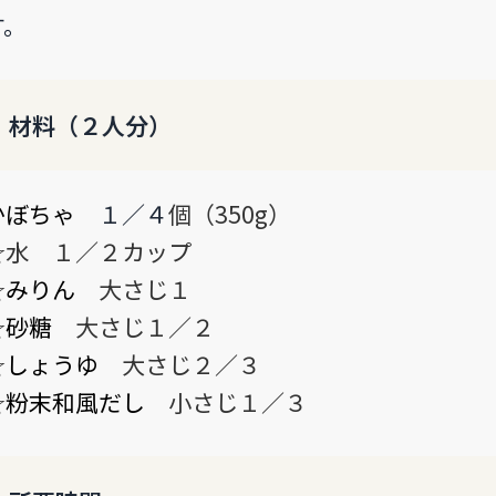
す。
材料（２人分）
かぼちゃ
１／４
個（350g）
☆水 １／２カップ
☆
みりん
大さじ１
☆
砂糖
大さじ１／２
☆
しょうゆ
大さじ２／３
☆
粉末和風だし
小さじ１／３