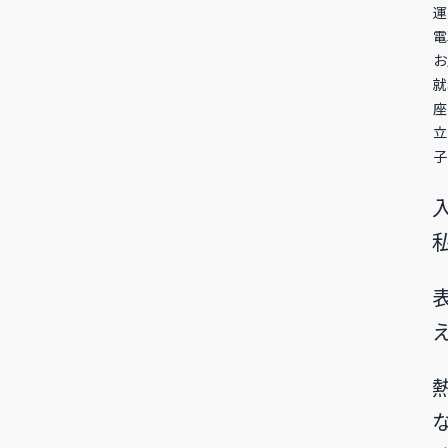
運
電
お
就
座
立
子