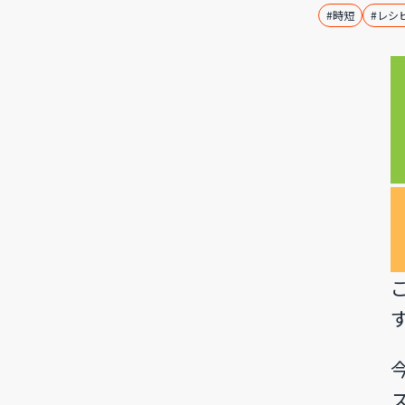
#時短
#レシ