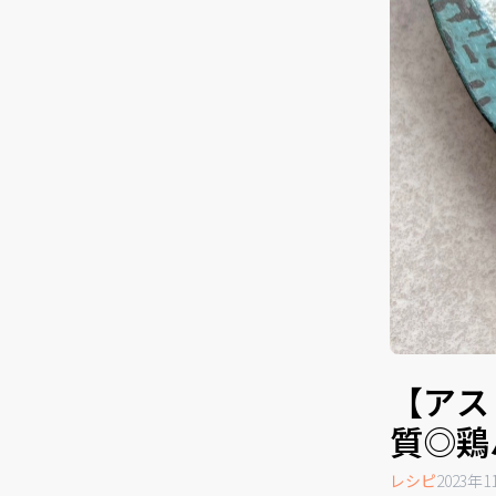
【アス
質◎鶏
レシピ
2023年1