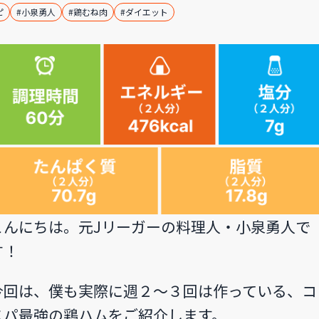
ピ
#小泉勇人
#鶏むね肉
#ダイエット
こんにちは。元Jリーガーの料理人・小泉勇人で
す！
今回は、僕も実際に週２〜３回は作っている、コ
スパ最強の鶏ハムをご紹介します。