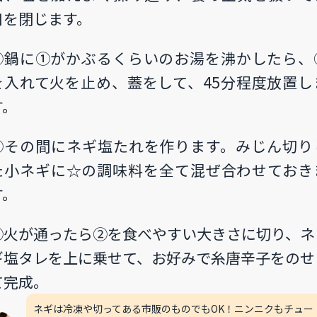
口を閉じます。
②鍋に①がかぶるくらいのお湯を沸かしたら、
を入れて火を止め、蓋をして、45分程度放置し
す。
③その間にネギ塩たれを作ります。みじん切り
た小ネギに☆の調味料を全て混ぜ合わせておき
す。
④火が通ったら②を食べやすい大きさに切り、ネ
ギ塩タレを上に乗せて、お好みで糸唐辛子をのせ
て完成。
ネギは冷凍や切ってある市販のものでもOK！ニンニクもチュー