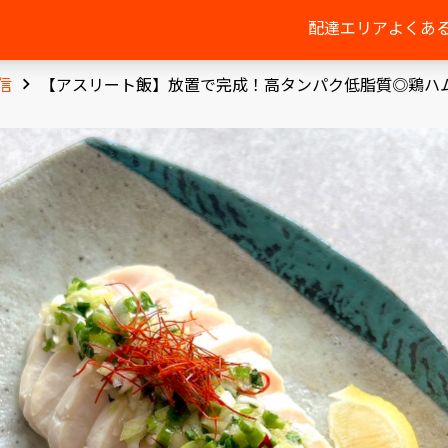
配達エリア
よくあ
信
【アスリート飯】放置で完成！高タンパク低脂質◎鶏ハ