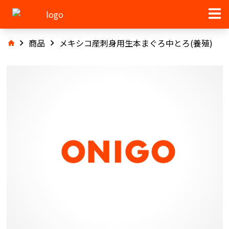
商品
メキシコ産刺身用生本まぐろ中とろ(養殖)