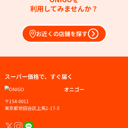
利用してみませんか？
お近くの店舗を探す
スーパー価格で、すぐ届く
オニゴー
〒154-0011
東京都世田谷区上馬1-17-5