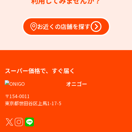
利用してみませんか？
お近くの店舗を探す
スーパー価格で、すぐ届く
オニゴー
〒154-0011
東京都世田谷区上馬1-17-5