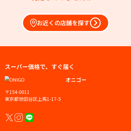
お近くの店舗を探す
スーパー価格で、すぐ届く
オニゴー
〒154-0011
東京都世田谷区上馬1-17-5