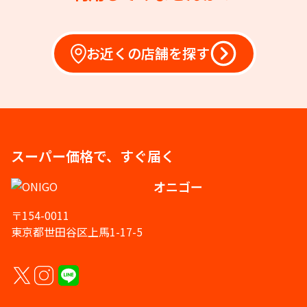
お近くの店舗を探す
スーパー価格で、すぐ届く
オニゴー
〒154-0011
東京都世田谷区上馬1-17-5