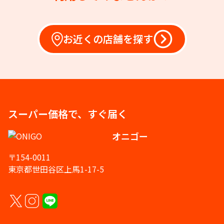
お近くの店舗を探す
スーパー価格で、すぐ届く
オニゴー
〒154-0011
東京都世田谷区上馬1-17-5