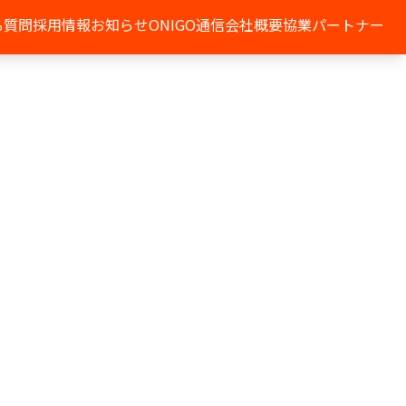
る質問
採用情報
お知らせ
ONIGO通信
会社概要
協業パートナー