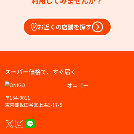
利用してみませんか？
お近くの店舗を探す
スーパー価格で、すぐ届く
オニゴー
〒154-0011
東京都世田谷区上馬1-17-5