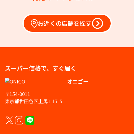
お近くの店舗を探す
スーパー価格で、すぐ届く
オニゴー
〒154-0011
東京都世田谷区上馬1-17-5