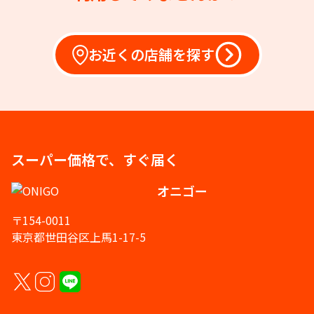
お近くの店舗を探す
スーパー価格で、すぐ届く
オニゴー
〒154-0011
東京都世田谷区上馬1-17-5